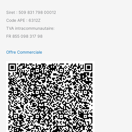
Siret : 509 831 798 00012
Code APE : 6312Z
TVA intracommunautaire:
FR 855 098 317 98
Offre Commerciale