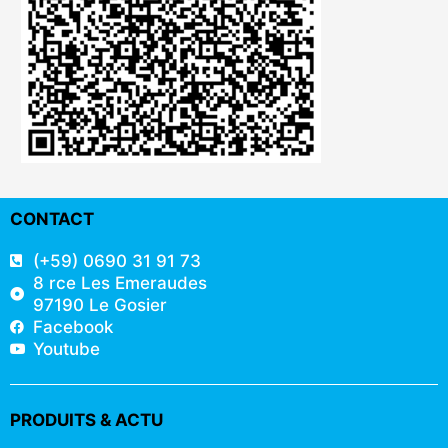
CONTACT
(+59) 0690 31 91 73
8 rce Les Emeraudes
97190 Le Gosier
Facebook
Youtube
PRODUITS & ACTU