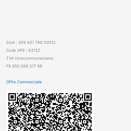
Siret : 509 831 798 00012
Code APE : 6312Z
TVA intracommunautaire:
FR 855 098 317 98
Offre Commerciale