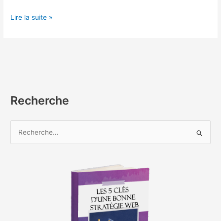
Lire la suite »
Recherche
R
e
c
h
e
r
c