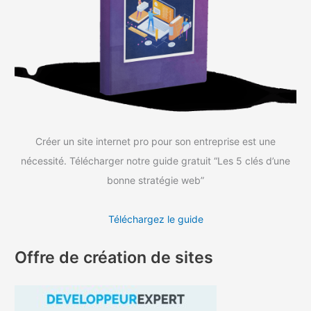
h
e
r
:
Créer un site internet pro pour son entreprise est une
nécessité. Télécharger notre guide gratuit “Les 5 clés d’une
bonne stratégie web”
Téléchargez le guide
Offre de création de sites