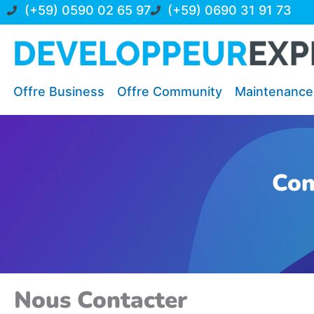
Aller
(+59) 0590 02 65 97
(+59) 0690 31 91 73
au
contenu
Offre Business
Offre Community
Maintenance
Con
Nous Contacter