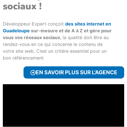
sociaux !
Développeur Expert conçoit
des sites internet en
Guadeloupe
sur-mesure et de A à Z et gére pour
vous vos réseaux sociaux
, la qualité doit être au
rendez-vous en ce qui concerne le contenu de
votre site web. C’est un critère essentiel pour un
bon référencement
EN SAVOIR PLUS SUR L'AGENCE