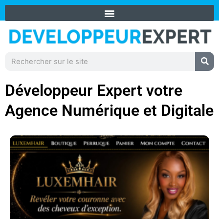
Aller
+59 0690 31 91 73
au
contenu
Rechercher
Développeur Expert votre
Agence Numérique et Digitale