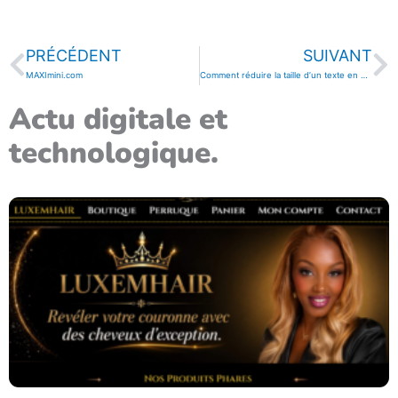
Précédent
Su
PRÉCÉDENT
SUIVANT
MAXImini.com
Comment réduire la taille d’un texte en php ?
Actu digitale et
technologique.