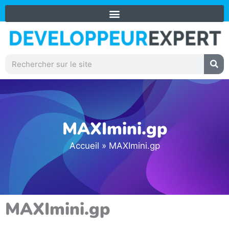
Aller
+59 0690 31 91 73
au
contenu
Rechercher
MAXImini.gp
Accueil
»
MAXImini.gp
MAXImini.gp