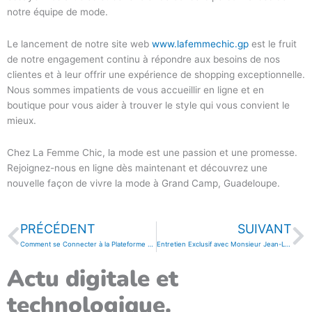
notre équipe de mode.
Le lancement de notre site web
www.lafemmechic.gp
est le fruit
de notre engagement continu à répondre aux besoins de nos
clientes et à leur offrir une expérience de shopping exceptionnelle.
Nous sommes impatients de vous accueillir en ligne et en
boutique pour vous aider à trouver le style qui vous convient le
mieux.
Chez La Femme Chic, la mode est une passion et une promesse.
Rejoignez-nous en ligne dès maintenant et découvrez une
nouvelle façon de vivre la mode à Grand Camp, Guadeloupe.
Précédent
Su
PRÉCÉDENT
SUIVANT
Comment se Connecter à la Plateforme WordPress pour Gérer son Site Web
Entretien Exclusif avec Monsieur Jean-Luc Assor, Directeur Avant Vente chez Microsoft, sur l’Intelligence Artificielle
Actu digitale et
technologique.