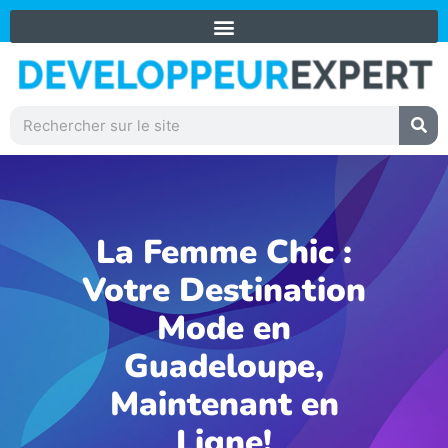
Aller
+59 0690 31 91 73
au
contenu
Rechercher
La Femme Chic :
Votre Destination
Mode en
Guadeloupe,
Maintenant en
Ligne!