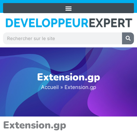
Aller
+59 0690 31 91 73
au
contenu
Rechercher
Extension.gp
Accueil
»
Extension.gp
Extension.gp