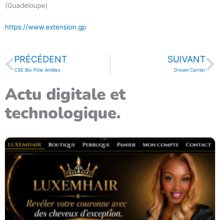
(Guadeloupe)
https://www.extension.gp
Précédent
Su
PRÉCÉDENT
SUIVANT
CSE Bio Pôle Antilles
Dream Center
Actu digitale et
technologique.