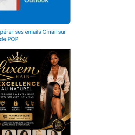
érer ses emails Gmail sur
ode POP