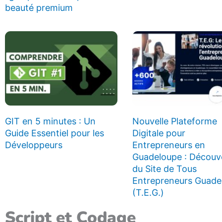
beauté premium
GIT en 5 minutes : Un
Nouvelle Plateforme
Guide Essentiel pour les
Digitale pour
Développeurs
Entrepreneurs en
Guadeloupe : Découv
du Site de Tous
Entrepreneurs Guade
(T.E.G.)
Script et Codage