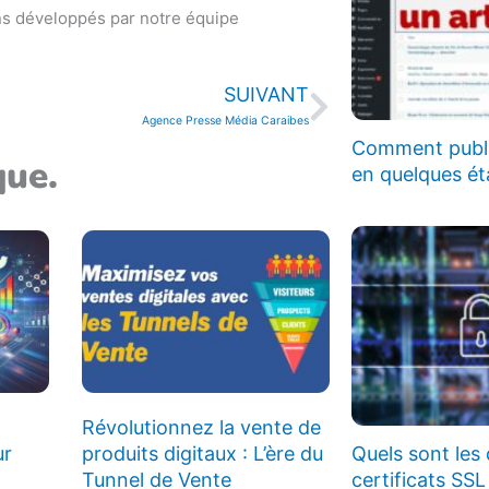
ns développés par notre équipe
Suivant
SUIVANT
Agence Presse Média Caraibes
Comment publie
que.
en quelques ét
Révolutionnez la vente de
ur
produits digitaux : L’ère du
Quels sont les 
Tunnel de Vente
certificats SSL