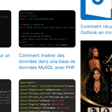
Comment récup
Outlook en m
ur un
Comment Insérer des
données dans une base de
données MySQL avec PHP