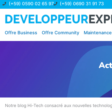
Aller
(+59) 0590 02 65 97
(+59) 0690 31 91 73
au
contenu
Offre Business
Offre Community
Maintenance
Act
Notre blog Hi-Tech consacré aux nouvelles technologies