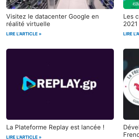
Visitez le datacenter Google en
Les c
réalité virtuelle
2021
LIRE L'ARTICLE »
LIRE L'
La Plateforme Replay est lancée !
Dével
Fren
LIRE L'ARTICLE »